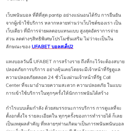
เว็บพนันบอล ที่ดีที่สุด pantip อย่างแน่นอนได้รับ การยืนยัน
จากผู้เข้าใช้บริการ หลากหลายท่านว่าเว็บไซต์ของเรา เป็น
เว็บเดียว ที่มีการจ่ายผลตอบแทนแบบ สูงสุดอัตราการจ่าย
ส่วน ลดต่างๆสิทธิพิเศษโปรโมชั่นเสริม ไม่ว่าจะเป็นใน
ลักษณะของ
UFABET บอลสเต็ป2
แทงบอลวันนี้ UFABET การสร้างราย ถึงที่กะไว้จะต้องสบาย
ปลอดภัยการบริการ อย่างคุ้นเคยโดยจะมีเจ้าหน้าที่รัฐดูแล
ความปลอดภัยตลอด 24 ชั่วโมงผ่านเจ้าหน้าที่รัฐ Call
Center ที่จะมาอำนวยความสะดวก ความปลอดภัย ในแบบ
การเข้าใช้บริการในทุกๆครั้งให้นักการพนันได้สร้าง
กำไรแบบเต็มกำลัง ด้วยสมรรถนะการบริการ การดูแลที่จะ
ตั้งอกตั้งใจ รายละเอียดใน ทุกๆครั้งของการทำรายได้ ก็เลย
เป็นเหตุผลสำคัญ ที่หลายๆท่านเกิดมาเป็นการพนันพนันบอล