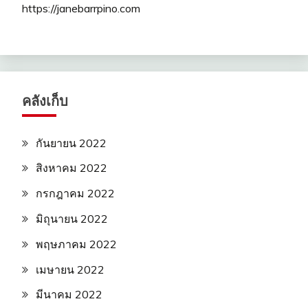
https://janebarrpino.com
คลังเก็บ
กันยายน 2022
สิงหาคม 2022
กรกฎาคม 2022
มิถุนายน 2022
พฤษภาคม 2022
เมษายน 2022
มีนาคม 2022