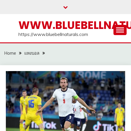
Skip
to
content
WWW.BLUEBELLNAT
https://www.bluebellnaturals.com
Home
แทงบอล