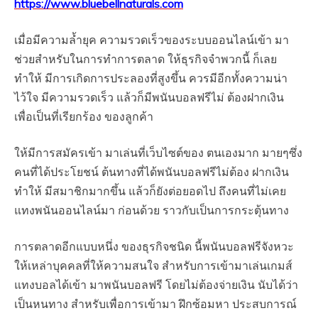
https://www.bluebellnaturals.com
เมื่อมีความล้ำยุค ความรวดเร็วของระบบออนไลน์เข้า มา
ช่วยสำหรับในการทำการตลาด ให้ธุรกิจจำพวกนี้ ก็เลย
ทำให้ มีการเกิดการประลองที่สูงขึ้น ควรมีอีกทั้งความน่า
ไว้ใจ มีความรวดเร็ว แล้วก็มีพนันบอลฟรีไม่ ต้องฝากเงิน
เพื่อเป็นที่เรียกร้อง ของลูกค้า
ให้มีการสมัครเข้า มาเล่นที่เว็บไซต์ของ ตนเองมาก มายๆซึ่ง
คนที่ได้ประโยชน์ ต้นทางที่ได้พนันบอลฟรีไม่ต้อง ฝากเงิน
ทำให้ มีสมาชิกมากขึ้น แล้วก็ยังต่อยอดไป ถึงคนที่ไม่เคย
แทงพนันออนไลน์มา ก่อนด้วย ราวกับเป็นการกระตุ้นทาง
การตลาดอีกแบบหนึ่ง ของธุรกิจชนิด นี้พนันบอลฟรีจังหวะ
ให้เหล่าบุคคลที่ให้ความสนใจ สำหรับการเข้ามาเล่นเกมส์
แทงบอลได้เข้า มาพนันบอลฟรี โดยไม่ต้องจ่ายเงิน นับได้ว่า
เป็นหนทาง สำหรับเพื่อการเข้ามา ฝึกซ้อมหา ประสบการณ์