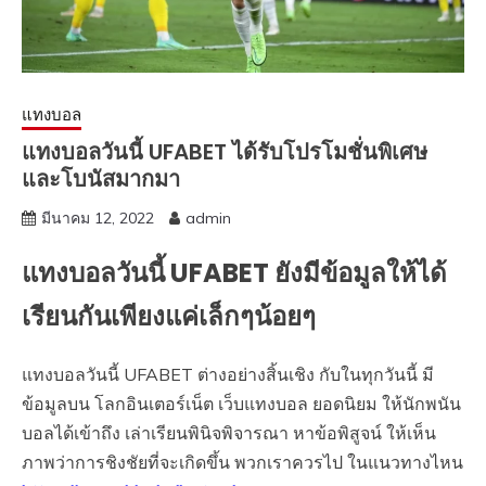
แทงบอล
แทงบอลวันนี้ UFABET ได้รับโปรโมชั่นพิเศษ
และโบนัสมากมา
มีนาคม 12, 2022
admin
แทงบอลวันนี้ UFABET ยังมีข้อมูลให้ได้
เรียนกันเพียงแค่เล็กๆน้อยๆ
แทงบอลวันนี้ UFABET ต่างอย่างสิ้นเชิง กับในทุกวันนี้ มี
ข้อมูลบน โลกอินเตอร์เน็ต เว็บแทงบอล ยอดนิยม ให้นักพนัน
บอลได้เข้าถึง เล่าเรียนพินิจพิจารณา หาข้อพิสูจน์ ให้เห็น
ภาพว่าการชิงชัยที่จะเกิดขึ้น พวกเราควรไป ในแนวทางไหน