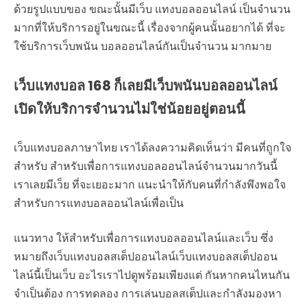
ด้วยรูปแบบของ ขณะนั้นมีเว็บ แทงบอลออนไลน์ เป็นจำนวน
มากที่ให้บริการอยู่ในขณะนี้ เรื่องจากผู้คนนั้นอยากได้ ที่จะ
ใช้บริการเว็บพนัน บอลออนไลน์กันเป็นจำนวน มากมาย
เว็บแทงบอล 168 ก็เลยมีเว็บพนันบอลออนไลน์
เปิดให้บริการจำนวนไม่ใช่น้อยอยู่ตอนนี้
เว็บแทงบอลภาษาไทย เราได้ลงความคิดเห็นว่า มีคนที่ถูกใจ
สำหรับ สำหรับเพื่อการแทงบอลออนไลน์จำนวนมากวันนี้
เราเลยมีเว็ย ที่จะเยอะมาก แนะนำให้กับคนที่กำลังพึงพอใจ
สำหรับการแทงบอลออนไลน์เพื่อเป็น
แนวทาง ให้สำหรับเพื่อการแทงบอลออนไลน์และเว็บ ซึ่ง
หมายถึงเว็บแทงบอลสเต็ปออนไลน์เว็บแทงบอลสเต็ปออน
ไลน์นี้เป็นเว็บ อะไรเราไปดูพร้อมเพียงแต่ กันหากคนไหนกัน
จำเป็นต้อง การทดลอง การเล่นบอลสเต็ปและกำลังมองหา