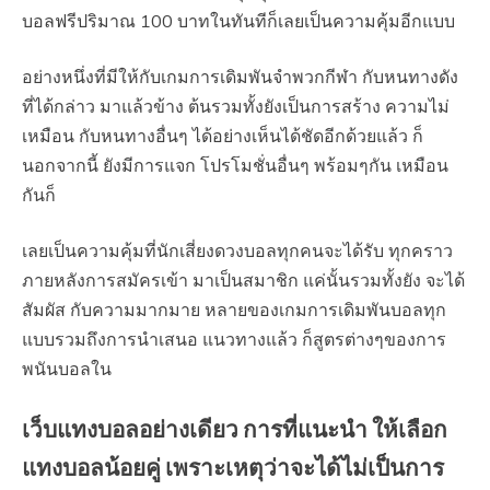
บอลฟรีปริมาณ 100 บาทในทันทีก็เลยเป็นความคุ้มอีกแบบ
อย่างหนึ่งที่มีให้กับเกมการเดิมพันจำพวกกีฬา กับหนทางดัง
ที่ได้กล่าว มาแล้วข้าง ต้นรวมทั้งยังเป็นการสร้าง ความไม่
เหมือน กับหนทางอื่นๆ ได้อย่างเห็นได้ชัดอีกด้วยแล้ว ก็
นอกจากนี้ ยังมีการแจก โปรโมชั่นอื่นๆ พร้อมๆกัน เหมือน
กันก็
เลยเป็นความคุ้มที่นักเสี่ยงดวงบอลทุกคนจะได้รับ ทุกคราว
ภายหลังการสมัครเข้า มาเป็นสมาชิก แค่นั้นรวมทั้งยัง จะได้
สัมผัส กับความมากมาย หลายของเกมการเดิมพันบอลทุก
แบบรวมถึงการนำเสนอ แนวทางแล้ว ก็สูตรต่างๆของการ
พนันบอลใน
เว็บแทงบอลอย่างเดียว การที่แนะนำ ให้เลือก
แทงบอลน้อยคู่ เพราะเหตุว่าจะได้ไม่เป็นการ