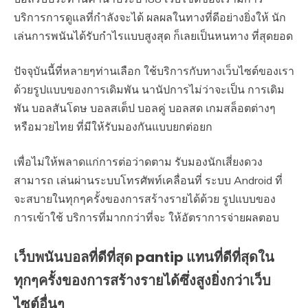
บริการการดูแลที่กำลังจะได้ ผลผลในทางที่ดีอย่างยิ่งให้ นัก
เล่นการพนันได้รับกำไรแบบสูงสุด ก็เลยเป็นหนทาง ที่สุดยอด
ปัจจุบันนี้ที่หลายๆท่านเลือก ใช้บริการกับทางเว็บไซต์ของเรา
ด้วยรูปแบบของการเดิมพัน นานัปการไม่ว่าจะเป็น การเดิม
พัน บอลสันโดษ บอลสเต็ป บอลคู่ บอลสด เกมสล็อตต่างๆ
หรือมวยไทย ที่มีให้รับมองกันแบบยกต่อยก
เพื่อไม่ให้พลาดแก่การต่อว่าดตาม รับมองนักเสี่ยงดวง
สามารถ เล่นผ่านระบบโทรศัพท์เคลื่อนที่ ระบบ Android ที่
จะสบายในทุกๆครั้งของการสร้างรายได้ด้วย รูปแบบของ
การเข้าใช้ บริการที่มากกว่าที่จะ ให้อัตราการจ่ายผลตอบ
เว็บพนันบอลที่ดีที่สุด pantip แทนที่ดีที่สุดใน
ทุกๆครั้งของการสร้างรายได้ซึ่งสูงยิ่งกว่าเว็บ
ไซต์อื่นๆ