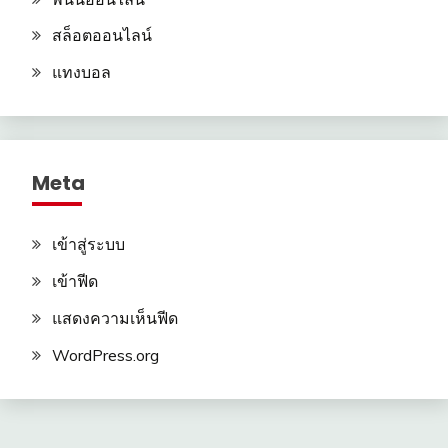
สล็อตออนไลน์
แทงบอล
Meta
เข้าสู่ระบบ
เข้าฟีด
แสดงความเห็นฟีด
WordPress.org