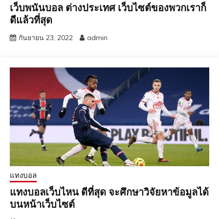
เว็บพนันบอล ต่างประเทศ เว็บไซต์ของพวกเราก็
ดีแล้วที่สุด
กันยายน 23, 2022
admin
แทงบอล
แทงบอลเว็บไหน ดีที่สุด จะศึกษาวิจัยหาข้อมูลได้
บนหน้าเว็บไซต์