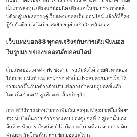
เป็นการลงทุน เพียงแต่น้อยนิด เพียงแค่นั้นกับ การแทงสเต็
ปด้วยคู่บอลหลายๆคู่เว็บแทงบอลสเต็ป ออนไลน์ แล้วก็นี้ก็คง
รู้จักกันดีอย่าง ไม่ต้องสงสัย อยู่สำหรับนักพนันบอล
เว็บแทงบอล88 ทุกคนจริงๆกับการเดิมพันบอล
ในรูปแบบของบอลสเต็ปออนไลน์
เว็บแทงบอลเครดิต ฟรี ซึ่งสามารถสัมผัสได้ ด้วยตัวท่านเอง
ได้อย่าง แน่แท้ และสามารถ ทำเป็นประสบความสำเร็จ ได้
ง่ายมากขึ้นกับกติกาสำหรับ เพื่อการกำหนดคู่บอลขั้นต่ำ
โดยเริ่มตั้งแต่ 2 คู่ เพียงเท่านั้นจริงๆกับ
การใช้วิถีทาง สำหรับการเพิ่มเงิน ลงทุนให้สูงมากขึ้นเรื่อยๆ
รวมทั้งยังเป็นการ จำกัดวงแคบ ของคู่บอลที่ 2 คู่เท่านั้นเอง
อีกด้วย ซึ่งการเสี่ยงก็จะมิได้ มีความไม่เหมือน จากการเดิม
พันบอล สันโดษล้นหลามซักเยอะแค่ไหน