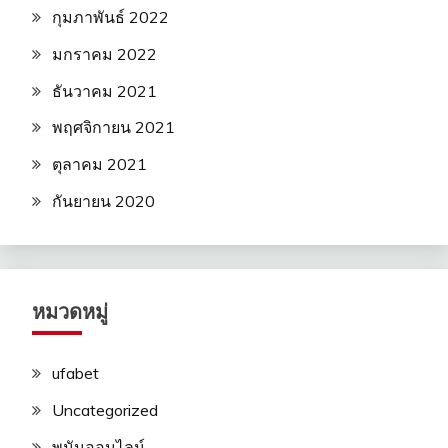
กุมภาพันธ์ 2022
มกราคม 2022
ธันวาคม 2021
พฤศจิกายน 2021
ตุลาคม 2021
กันยายน 2020
หมวดหมู่
ufabet
Uncategorized
พนันออนไลน์