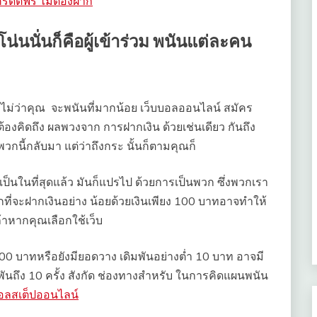
รดิตฟรี ไม่ต้องฝาก
่นนั่นก็คือผู้เข้าร่วม พนันแต่ละคน
ว่าไม่ว่าคุณ จะพนันที่มากน้อย เว็บบอลออนไลน์ สมัคร
ต้องคิดถึง ผลพวงจาก การฝากเงิน ด้วยเช่นเดียว กันถึง
กนี้กลับมา แต่ว่าถึงกระ นั้นก็ตามคุณก็
งเป็นในที่สุดแล้ว มันก็แปรไป ด้วยการเป็นพวก ซึ่งพวกเรา
อกที่จะฝากเงินอย่าง น้อยด้วยเงินเพียง 100 บาทอาจทำให้
ถ้าหากคุณเลือกใช้เว็บ
100 บาทหรือยังมียอดวาง เดิมพันอย่างต่ำ 10 บาท อาจมี
 พันถึง 10 ครั้ง สังกัด ช่องทางสำหรับ ในการคิดแผนพนัน
ลสเต็ปออนไลน์