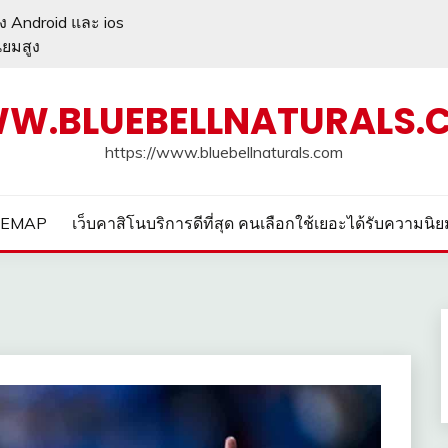
้ง Android และ ios
ิยมสูง
W.BLUEBELLNATURALS.
https://www.bluebellnaturals.com
TEMAP
เว็บคาสิโนบริการดีที่สุด คนเลือกใช้เยอะได้รับความนิย