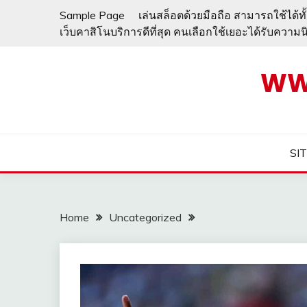
Skip
Sample Page
เล่นสล็อตด้วยมือถือ สามารถใช้ได้ทั
to
เว็บคาสิโนบริการดีที่สุด คนเลือกใช้เยอะได้รับความน
content
WW
SI
Home
Uncategorized