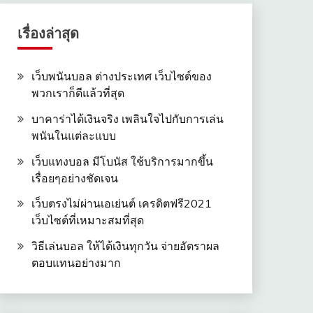
เรื่องล่าสุด
เว็บพนันบอล ต่างประเทศ เว็บไซต์ของ
พวกเราก็ดีแล้วที่สุด
บาคาร่าได้เงินจริง เพลินใจไปกับการเล่น
พนันในแต่ละแบบ
เว็บแทงบอล มีโบนัส ใช้บริการมากขึ้น
เรื่อยๆอย่างชัดเจน
เว็บตรงไม่ผ่านเอเย่นต์ เครดิตฟรี2021
เว็บไซต์ที่เหมาะสมที่สุด
วิธีเล่นบอล ให้ได้เงินทุกวัน จ่ายอัตราผล
ตอบแทนอย่างมาก