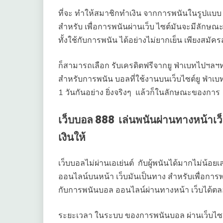
ที่จะ ทำให้สมาชิกทำเงิน จากการพนันในรูปแบบ นี้
สำหรับ เพื่อการพนันผ่านเว็บ ไซต์มันจะมีลักษณ
ทั้งใช้กับการพนัน ได้อย่างไม่ยากเย็น เพียงสมัค
ก็สามารถเลือก รับเครดิตฟรีจากยู ฟ่าเบทไปฯลฯ
สำหรับการพนัน บอลที่ใช้งานบนเว็บไซต์ยู ฟ่าเบท
1 วันกันอย่าง ยิ่งจริงๆ แล้วก็ในลักษณะของการ
เว็บบอล 888 เล่นพนันผ่านทางหน้าเว็บ 
เงินให้
เว็บบอลไม่ผ่านเอเย่นต์ กับผู้พนันได้มากไม่น้อ
ออนไลน์บนหน้า เว็บมันเป็นทาง สำหรับเพื่อการพน
กับการพนันบอล ออนไลน์ผ่านทางหน้า เว็บได้ต
ระยะเวลา ในระบบ ของการพนันบอล ผ่านเว็บไซต์พ