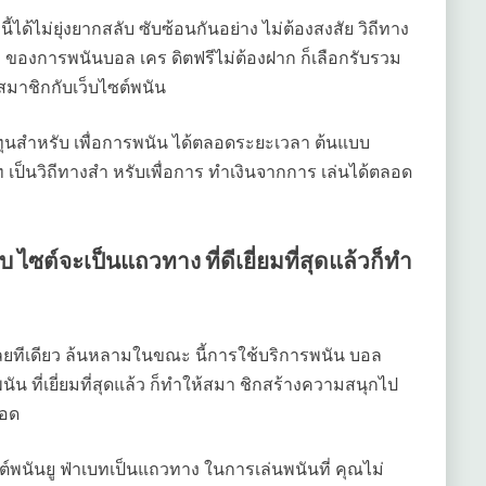
ได้ไม่ยุ่งยากสลับ ซับซ้อนกันอย่าง ไม่ต้องสงสัย วิถีทาง
ะ ของการพนันบอล เคร ดิตฟรีไม่ต้องฝาก ก็เลือกรับรวม
รสมาชิกกับเว็บไซต์พนัน
ทุนสำหรับ เพื่อการพนัน ได้ตลอดระยะเวลา ต้นแบบ
 เป็นวิถีทางสำ หรับเพื่อการ ทำเงินจากการ เล่นได้ตลอด
ไซต์จะเป็นแถวทาง ที่ดีเยี่ยมที่สุดแล้วก็ทำ
ยเลยทีเดียว ล้นหลามในขณะ นี้การใช้บริการพนัน บอล
ัน ที่เยี่ยมที่สุดแล้ว ก็ทำให้สมา ชิกสร้างความสนุกไป
ลอด
นันยู ฟ่าเบทเป็นแถวทาง ในการเล่นพนันที่ คุณไม่