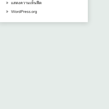
แสดงความเห็นฟีด
WordPress.org