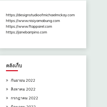
https://designstudioofmichaelmckay.com
https://www.nisiyamabung.com
https://www.ftapparel.com
https://janebarrpino.com
คลังเก็บ
กันยายน 2022
สิงหาคม 2022
กรกฎาคม 2022
มิถุนายน 2022