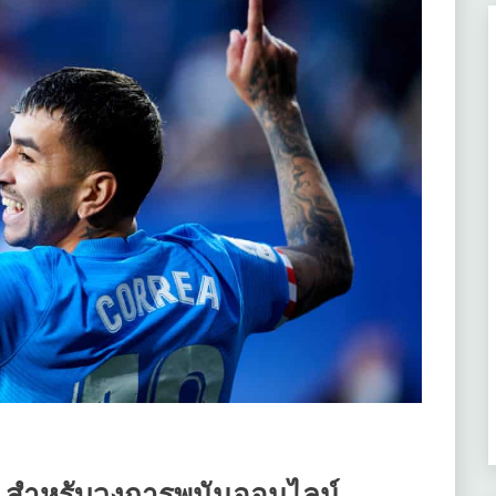
สุด สำหรับวงการพนันออนไลน์