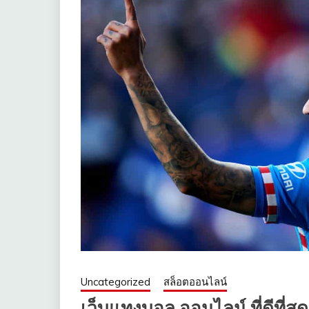
Uncategorized
สล็อตออนไลน์
เว็บแทงบอล ออนไลน์ ที่ดีที่