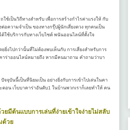
รถใช้เป็นวิถีทางสำหรับ เพื่อการสร้างกำไรค่าแรงให้ กับ
ตรงต่อความจำเป็น ของทางกรุ๊ปผู้นักเสี่ยงดวง ทุกคนเป็น
่ได้ใช้บริการกับทางเว็บไซต์ พนันออนไลน์ที่ตั้งใจ
ดยยิ่งไปกว่านั้นที่ไม่ต้องพบเห็นกับ การเสี่ยงสำหรับการ
บาคาร่าออนไลน์หมายถึง หากมีคนมาถาม คำถามว่าบา
ัจจุบันนี้เป็นที่นิยมเป็น อย่างยิ่งกับการเข้าไปเล่นในคา
กระดอน เว็บบาคาร่าอันดับ1 ในบ้านพวกเราก็เลยทำให้ คน
ยมีต้นแบบการเล่นที่ง่ายเข้าใจง่ายไม่สลับ
มด้วย