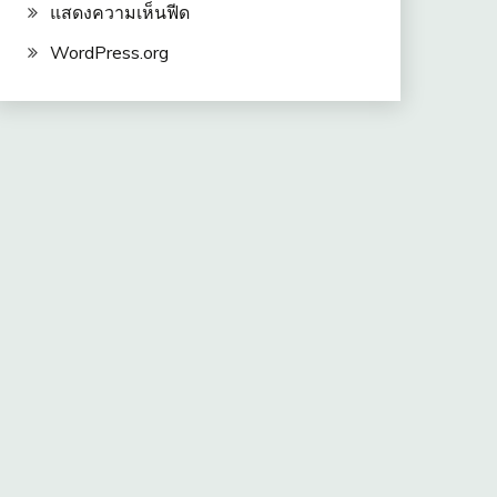
แสดงความเห็นฟีด
WordPress.org