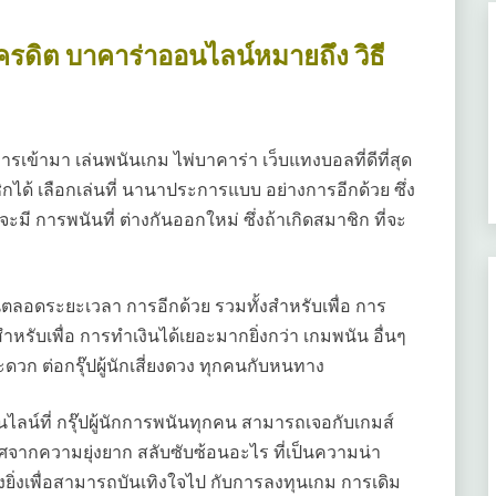
ครดิต บาคาร่าออนไลน์หมายถึง วิธี
เข้ามา เล่นพนันเกม ไพ่บาคาร่า เว็บแทงบอลที่ดีที่สุด
ได้ เลือกเล่นที่ นานาประการแบบ อย่างการอีกด้วย ซึ่ง
 การพนันที่ ต่างกันออกใหม่ ซึ่งถ้าเกิดสมาชิก ที่จะ
นตลอดระยะเวลา การอีกด้วย รวมทั้งสำหรับเพื่อ การ
หรับเพื่อ การทำเงินได้เยอะมากยิ่งกว่า เกมพนัน อื่นๆ
ดวก ต่อกรุ๊ปผู้นักเสี่ยงดวง ทุกคนกับหนทาง
ไลน์ที่ กรุ๊ปผู้นักการพนันทุกคน สามารถเจอกับเกมส์
าศจากความยุ่งยาก สลับซับซ้อนอะไร ที่เป็นความน่า
ย่างยิ่งเพื่อสามารถบันเทิงใจไป กับการลงทุนเกม การเดิม