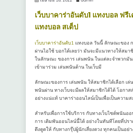
เมษายน 18, 2022
admin
เว็บบาคาร่าอันดับ1 แทงบอล ฟรีเ
แทงบอล สเต็ป
เว็บบาคาร่าอันดับ1
แทงบอล วันนี้ ลักษณะของ การ
ผ่านไอใช้ บอกได้เลยว่า มันจะมีแนวทางให้สมาชิก
ในลักษณะ ของการ เล่นพนัน ในแต่ละจำพวกมันจะมี
เข้ามาร่วม เล่นพนันด้าน ในเว็บมี
ลักษณะของการ เล่นพนัน ให้สมาชิกได้เลือก เล่
พนันผ่าน ทางเว็บจะมีผลให้สมาชิกได้ได้ โอกาสสำ
อย่างแน่แท้ บาคาร่าออนไลน์เป็นเพื่อเป็นความสะ
สำหรับเพื่อการใช้บริการ กับทางเว็บไซต์พนันออน
การ เดิมพันออนไลน์นี้ได้ อย่างในทันทีโดยที่ปร
ดึงดูดให้ กับทางกรุ๊ปผู้นักเสี่ยงดวง ทุกคนเป็นอ