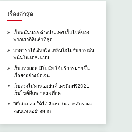
เรื่องล่าสุด
เว็บพนันบอล ต่างประเทศ เว็บไซต์ของ
พวกเราก็ดีแล้วที่สุด
บาคาร่าได้เงินจริง เพลินใจไปกับการเล่น
พนันในแต่ละแบบ
เว็บแทงบอล มีโบนัส ใช้บริการมากขึ้น
เรื่อยๆอย่างชัดเจน
เว็บตรงไม่ผ่านเอเย่นต์ เครดิตฟรี2021
เว็บไซต์ที่เหมาะสมที่สุด
วิธีเล่นบอล ให้ได้เงินทุกวัน จ่ายอัตราผล
ตอบแทนอย่างมาก