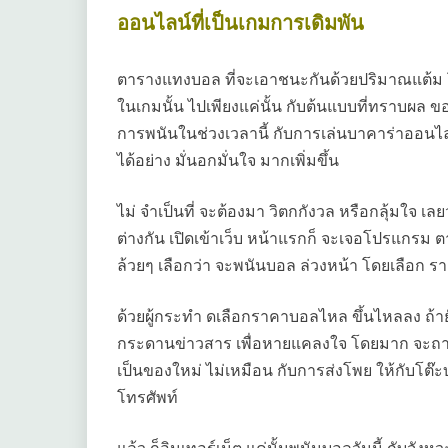
ออนไลน์ที่เป็นเกมการเดิมพัน
ตารางแทงบอล ที่จะเอาชนะกันด้วยปริมาณแต้ม โดย
ในเกมนั้น ไปเพียงแค่นั้น กับต้นแบบที่ทราบผล ขอ
การพนันในช่วงเวลานี้ กับการเล่นบาคาร่าออน
ได้อย่าง มั่นอกมั่นใจ มากเพิ่มขึ้น
ไม่ จำเป็นที่ จะต้องมา วิตกกังวล หรือกลุ้มใจ เ
ต่างกัน เปิดเข้าเว็บ หน้าแรกก็ จะเจอโปรแกรม
ล้วยๆ เลือกว่า จะพนันบอล ล่วงหน้า โดยเลือก
ด้วยผู้กระทำ ดเลือกราคาบอลไหล ขึ้นไหลลง ถ
กระดานข่าวสาร เพื่อหายแคลงใจ โดยมาก จะถามก
เป็นของใหม่ ไม่เหมือน กับการส่งโพย ให้กับโต๊ะบอ
โทรศัพท์