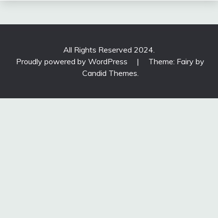
All Rights Reserved 2024.
Proudly powered by WordPress
|
Theme: Fairy by
Candid Themes
.