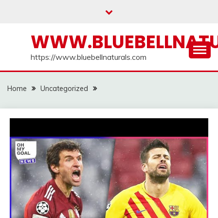
Skip
to
content
WWW.BLUEBELLNAT
https://www.bluebellnaturals.com
Home
Uncategorized