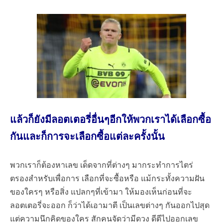
แล้วก็ยังมีลอตเตอรี่อื่นๆอีกให้พวกเราได้เลือกซื้อ
กันและก็การจะเลือกซื้อแต่ละครั้งนั้น
พวกเราก็ต้องหาเลข เด็ดจากที่ต่างๆ มากระทำการไตร่
ตรองสำหรับเพื่อการ เลือกที่จะซื้อหรือ แม้กระทั้งความฝัน
ของใครๆ หรือสิ่ง แปลกๆที่เข้ามา ให้มองเห็นก่อนที่จะ
ลอตเตอรี่จะออก ก็ว่าได้เอามาตี เป็นเลขต่างๆ กันออกไปสุด
แต่ความนึกคิดของใคร สักคนจัดว่ามีดวง ดีตีไปออกเลข