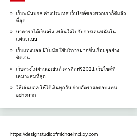
เว็บพนันบอล ต่างประเทศ เว็บไซต์ของพวกเราก็ดีแล้ว
ที่สุด
บาคาร่าได้เงินจริง เพลินใจไปกับการเล่นพนันใน
แต่ละแบบ
เว็บแทงบอล มีโบนัส ใช้บริการมากขึ้นเรื่อยๆอย่าง
ชัดเจน
เว็บตรงไม่ผ่านเอเย่นต์ เครดิตฟรี2021 เว็บไซต์ที่
เหมาะสมที่สุด
วิธีเล่นบอล ให้ได้เงินทุกวัน จ่ายอัตราผลตอบแทน
อย่างมาก
https://designstudioofmichaelmckay.com