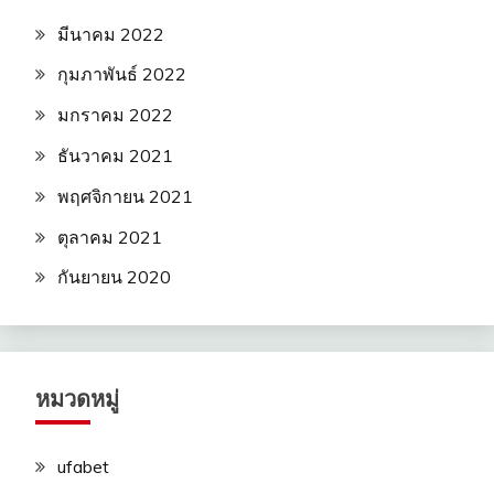
มีนาคม 2022
กุมภาพันธ์ 2022
มกราคม 2022
ธันวาคม 2021
พฤศจิกายน 2021
ตุลาคม 2021
กันยายน 2020
หมวดหมู่
ufabet