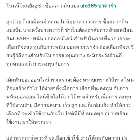
โน่นนี่โน่นยังอุซ่า ซื้อสลากกินแบ่ง
ufa365 บาคาร่า
ถูกด้วย ก็เลยมีคนจำนวน ไม่น้อยกล่าวว่าการ ซื้อสลากกิน
แบ่งนั้น บางครั้งบางคราวก็ จำเป็นต้องอาศัยดวง ด้วยเหมือน
กันUFABETพนัน บอลออนไลน์ สำหรับในการที่พวก เราจะ
เลือกที่จะลง ทุนกับการพนัน บอลพวกเราจำ ต้องเลือกที่จะเ รี
ยนรู้วิถีทางสำหรับใน การลงทุนอย่าง ระมัดระวังถ้วนถี่
ทุกหนและก็ การลงทุนกับการ
เดิมพันบอลออนไลน์ พวกเราจะต้อง ทราบเพราะวิถีทาง ไหน
ที่จะสร้างกำไร ได้ง่ายๆทั้งเมื่อการ เลือกที่จะลงทุน กับการ
พนันบอลออน ไลน์ซึ่งถือได้ว่า วิถีทางสำหรับเพื่อการ ลงทุน
ที่ใช้งานง่าย มีความสบาย เร็ว ถูก และก็แจ่มแจ้ง ทำให้การ
เลือกที่ จะเข้าใช้งานกับเว็บ ไซต์ที่มีทั้งหมดทุก อย่างพร้อม
ใช้งาน มาให้พวกเรา
แล้วพวกเราก็ควรที่ จะเลือกเข้าใช้ งานให้สมกับความ มุ่ง