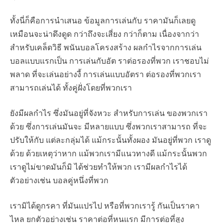
ทั้งนี่ก็คือการนำเสนอ ข้อมูลการเล่นกับ ราคามันก็เลยดู
เหมือนจะน่าดึงดูด กว่าถึงจะเสี่ยง กว่าก็ตาม เนื่องจากว่า
สำหรับเคล็ดวิธี พนันบอลโครงสร้าง ผลกำไรจากการเล่น
บอลแบบแรกเป็น การเล่นกับอัต ราต่อรองที่พวก เราชอบไม่
พลาด ที่จะเล่นอย่างงี้ การเล่นแบบอัตรา ต่อรองที่พวกเรา
สามารถเล่นได้ ทั้งคู่ฝั่งโดยที่พวกเรา
ยังมีผลกำไร ซึ่งมันอยู่ที่จังหวะ สำหรับการเล่น ของพวกเรา
ด้วย ซึ่งการเล่นมันจะ มีหลายแบบ ซึ่งพวกเราสามารถ ที่จะ
ปรับให้กับ แต่ละกลุ่มได้ แม้กระนั้นทั้งผอง มันอยู่ที่พวก เราดู
ด้วย ด้วยเหตุว่าหาก แม้พวกเรามีแนวทางดี แม้กระนั้นพวก
เราดูไม่ขาดมันก็มิ ได้ช่วยทำให้พวก เรามีผลกำไรได้
ตัวอย่างเช่น บอลคู่หนึ่งที่พวก
เรามิได้ดูกรคา ที่มันแปรไป หรือที่พวกเรารู้ กันเป็นราคา
ไหล ยกตัวอย่างเช่น ราคาต่อที่หนแรก มีการต่อที่สูง