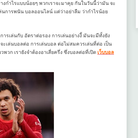
างกำไรแบบน้อยๆ พวกเราจะมาคุย กันในวันนี้ว่ามัน จะ
เล่นการพนัน บอลออนไลน์ แต่ว่าอย่าลืม ว่ากำไรน้อย
รเล่นกับ อัตราต่อรอง การเล่นอย่างงี้ มันจะมีทั้งยัง
ี่จะเล่นบอลต่อ การเล่นบอล ต่อไม่สมควรเล่นที่ต่อ เป็น
พวก เรายังจำต้องอาเสี่ยครึ่ง ซึ่งบอลต่อที่เปิด
เว็บบอล