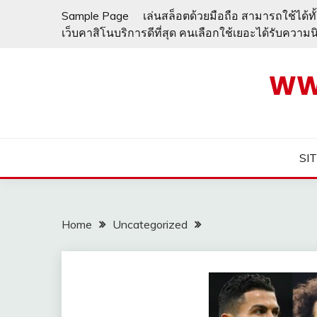
Skip
Sample Page
เล่นสล็อตด้วยมือถือ สามารถใช้ได้ทั
to
เว็บคาสิโนบริการดีที่สุด คนเลือกใช้เยอะได้รับความน
content
WW
SI
Home
Uncategorized