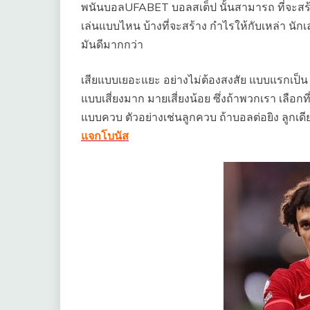
พนันบอลUFABET บอลสเต็ป นั้นสามารถ ที่จะสร้
เล่นแบบไหน บ้างที่จะสร้าง กำไรให้กับเหล่า นัก
มันดีมากกว่า
เสียแบบเยอะแยะ อย่างไม่ต้องสงสัย แบบแรกเป็น กา
แบบเสี่ยงมาก มายเสี่ยงน้อย ซึ่งถ้าพวกเรา เลือกท
แบบควบ ตัวอย่างเช่นลูกควบ ถ้าบอลต่อยิง ลูกเดียว
แจกโบนัส