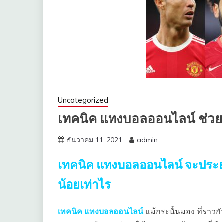
Uncategorized
เทคนิค แทงบอลออนไลน์ ช่วยเ
ธันวาคม 11, 2021
admin
เทคนิค แทงบอลออนไลน์ จะประยุ
น้อยเท่าไร
เทคนิค แทงบอลออนไลน์
แม้กระนั้นมอง ที่ราวกั