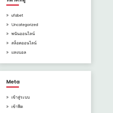
ufabet
Uncategorized
พนันออนไลน์
สล็อตออนไลน์
แทงบอล
Meta
เข้าสู่ระบบ
เข้าฟีด