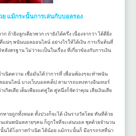
ย แม้กระนั้นการเล่นกับบอลรอง
 ถ้ายิงลูกเดียวพวก เรายังได้ครึ่ง เนื่องจากว่า ได้ดียิ่ง
่แน่ๆ พนันบอลออนไลน์ อย่างไรให้ได้เงิน การเริ่มต้นที่
ิหลังตรฐาน ไม่ว่าจะเป็นในเรื่อง ที่เกี่ยวข้องกับการเงิน
กำเนิดความ เชื่อมั่นได้ว่าการที่ เพื่อนพ้องๆจะทำพนัน
อลออนไลน์ บางเว็บบอลสเต็ป สามารถแทงทางอินเทอร์
เกิดเสีย เต็มเพียงแค่คู่ใด คู่หนึ่งก็จัดว่าคุณ เสียเงินเสีย
กทายถูกทั้งหมด ทั้งปวงก็จะได้ เงินรางวัลโดย ทันทีด้วย
คนเล่นพนันหลายๆคน ก็ถูกใจที่จะเล่นบอล ชุดด้วยจำนวน
นั้นได้โอกาสกำเนิด ได้น้อย แม้กระนั้นก็ มีอรรถรสที่น่า