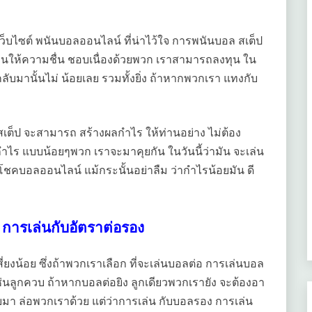
ว็บไซต์ พนันบอลออนไลน์ ที่น่าไว้ใจ การพนันบอล สเต็ป
นให้ความชื่น ชอบเนื่องด้วยพวก เราสามารถลงทุน ใน
ลับมานั้นไม่ น้อยเลย รวมทั้งยิ่ง ถ้าหากพวกเรา แทงกับ
ต็ป จะสามารถ สร้างผลกำไร ให้ท่านอย่าง ไม่ต้อง
ำไร แบบน้อยๆพวก เราจะมาคุยกัน ในวันนี้ว่ามัน จะเล่น
ยงโชคบอลออนไลน์ แม้กระนั้นอย่าลืม ว่ากำไรน้อยมัน ดี
การเล่นกับอัตราต่อรอง
สี่ยงน้อย ซึ่งถ้าพวกเราเลือก ที่จะเล่นบอลต่อ การเล่นบอล
ช่นลูกควบ ถ้าหากบอลต่อยิง ลูกเดียวพวกเรายัง จะต้องอา
ควบมา ล่อพวกเราด้วย แต่ว่าการเล่น กับบอลรอง การเล่น