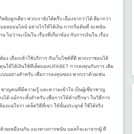
ดยิงลูกเดียว พวกเรายังได้ครึ่ง เนื่องจากว่าได้ ดีมากว่า
นบอลออนไลน์ อย่างไรให้ได้เงิน การเริ่มต้นที่ จะพนัน
น ไม่ว่าจะเป็นใน เรื่องที่เกี่ยวข้อง กับการเงินใน เรื่อง
ง เลือกเข้าใช้บริการ กับเว็บไซต์ที่ดี พวกเราชอบได้
ทุนให้ได้เงินใช้ทีเด็ดบอลUFABET การลงทุนกับการ เดิม
 แบบอย่างสำหรับ เพื่อการลงทุนของ พวกเราด้วยเช่น
ยว ชาญคนที่มีความรู้ และความเข้าใจ เป็นผู้เชี่ยวชาญ
ด้ แม้กระทั้งสำหรับ เพื่อการให้คำปรึกษา ในวิธีการ
องแน่ใจว่า เคล็ดวิธีที่เขา ให้นั้นประยุกต์ ใช้ได้จริง
 ด้วยเหมือนกัน แนวทางการพนัน บอลก็จะมาจากผู้ ที่