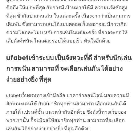
คิดถึง ให้เยอะที่สุด กับการมีเป้าหมายให้มี ความแจ้งชัดสูง
ที่สุด ชั่วกัลปวสานเล่น ในแต่ละครั้ง เนื่องจากว่าเป็นเกมการ
เดิมพัน ซึ่งสามารถเล่นได้แบบตลอด ก็เลยอาจจะมีการเกิด
ความโลภละโมบ หกับการเล่นในแต่ละครั้ง ที่อาจจะก่อให้
เสียตังค์พนัน ในแต่ละรอบได้แบบเร็ว ทันใจอีกด้วย
ufabetเข้าระบบ เป็นจังหวะที่ดี สำหรับนักเล่น
การพนัน สามารถที่ จะเลือกเล่นกัน ได้อย่าง
ง่ายอย่างยิ่ง ที่สุด
ufabetเว็บตรงทางเข้ามือถือ บาคาร่าออนไลน์ มอบความมี
ลักษณะเด่นให้ กับสมาชิกทุกท่านสามารถ เลือกเล่นกันได้
ภายใต้ แปรนด์ชั้น แนวหน้ากันอีกด้วย ซึ่งดังนี้ทางเว็บของ
พวกเรานั้น ก็จะมีผลให้สมาชิกทุกท่าน สามารถที่จะเลือก
เล่นกัน ได้อย่างง่ายอย่างยิ่ง ที่สุด อีกด้วย