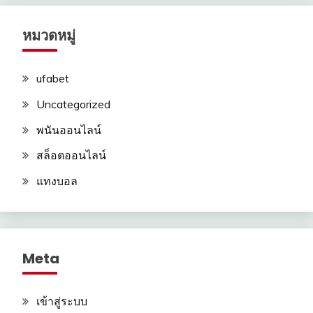
หมวดหมู่
ufabet
Uncategorized
พนันออนไลน์
สล็อตออนไลน์
แทงบอล
Meta
เข้าสู่ระบบ