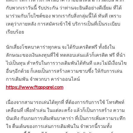
กับพวกเราวันนี้ รับประกัน ว่าท่านจะยินดีอย่างดีเยี่ยม ที่ได้
มาร่วมกับเว็บไซต์ของ พวกเรากับสิ่งกลุ่มนี้ได้ ทันที เพราะ
เหตุว่าภายหลัง การสมัครเข้าใช้ บริการเป็นที่เป็นระเบียบ
เรียบร้อย
นักเสี่ยงโชคบาคาร่าทุกคน จะได้รับเครดิตฟรี ทั้งยังใน
ลักษณะของเงินลงทุนที่ใช้ ทดสอบเล่นแล้วก็เครดิต ฟรี ที่นำ
ไปเป็นทุน สำหรับในการวางเดิมพันได้ทันที และไม่มีเงื่อนไข
อื่นๆอีกด้วย ก็เลยเป็นการสร้างความซาบซึ้ง ให้กับการเล่น
การเดิมพัน จำพวกบา คาร่าออนไลน์
https://www.ftapparel.com
เนื่องจากสามารถเล่นได้ทุกที่ ที่ต้องการกับการใช้ โทรศัพท์
เคลื่อนที่ เพื่อทำเล่น ในแต่ละครั้ง แล้วก็เป็นการสร้าง ความ
บันเทิง กับเกมการเดิมพันบาคาร่า ที่เป็นการเพิ่มความระทึก
ใจ ตื่นเต้นของการเล่นการเดิมพันใน จำพวกนี้รวมทั้ง