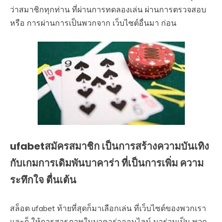
ว่าสมาชิกทุกท่าน ที่ผ่านการทดลองเล่น ผ่านการตรวจสอบ
หรือ การผ่านการเป็นพวกจาก เว็บไซต์อื่นมา ก่อน
ufabetสมัครสมาชิก เป็นการสร้างความบันเทิง
กับเกมการเดิมพันบาคาร่า ที่เป็นการเพิ่ม ความ
ระทึกใจ ตื่นเต้น
สล็อต ufabet ท้ายที่สุดก็มาเลือกเล่น ที่เว็บไซต์ของพวกเรา
และก็ ให้การสารภาพในบาคาร่าออนไลน์ มาร่วมเป็น พวก