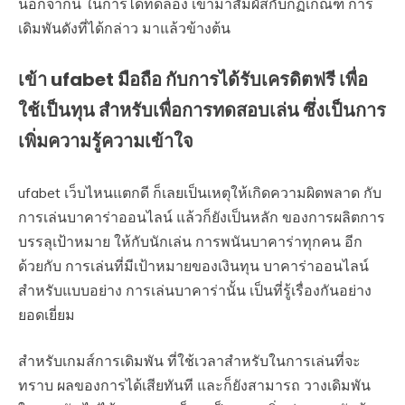
นอกจากนี้ ในการได้ทดลอง เข้ามาสัมผัสกับกฏเกณฑ์ การ
เดิมพันดังที่ได้กล่าว มาแล้วข้างต้น
เข้า ufabet มือถือ กับการได้รับเครดิตฟรี เพื่อ
ใช้เป็นทุน สำหรับเพื่อการทดสอบเล่น ซึ่งเป็นการ
เพิ่มความรู้ความเข้าใจ
ufabet เว็บไหนแตกดี ก็เลยเป็นเหตุให้เกิดความผิดพลาด กับ
การเล่นบาคาร่าออนไลน์ แล้วก็ยังเป็นหลัก ของการผลิตการ
บรรลุเป้าหมาย ให้กับนักเล่น การพนันบาคาร่าทุกคน อีก
ด้วยกับ การเล่นที่มีเป้าหมายของเงินทุน บาคาร่าออนไลน์
สำหรับแบบอย่าง การเล่นบาคาร่านั้น เป็นที่รู้เรื่องกันอย่าง
ยอดเยี่ยม
สำหรับเกมส์การเดิมพัน ที่ใช้เวลาสำหรับในการเล่นที่จะ
ทราบ ผลของการได้เสียทันที และก็ยังสามารถ วางเดิมพัน