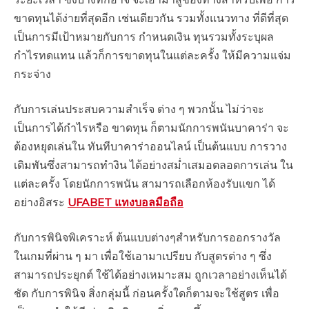
ขาดทุนได้ง่ายที่สุดอีก เช่นเดียวกัน รวมทั้งแนวทาง ที่ดีที่สุด
เป็นการมีเป้าหมายกับการ กำหนดเงิน ทุนรวมทั้งระบุผล
กำไรทดแทน แล้วก็การขาดทุนในแต่ละครั้ง ให้มีความแจ่ม
กระจ่าง
กับการเล่นประสบความสำเร็จ ต่าง ๆ พวกนั้น ไม่ว่าจะ
เป็นการได้กำไรหรือ ขาดทุน ก็ตามนักการพนันบาคาร่า จะ
ต้องหยุดเล่นใน ทันทีบาคาร่าออนไลน์ เป็นต้นแบบ การวาง
เดิมพันซึ่งสามารถทำงิน ได้อย่างสม่ำเสมอตลอดการเล่น ใน
แต่ละครั้ง โดยนักการพนัน สามารถเลือกห้องรับแขก ได้
อย่างอิสระ
UFABET แทงบอลมือถือ
กับการพินิจพิเคราะห์ ต้นแบบต่างๆสำหรับการออกรางวัล
ในเกมที่ผ่าน ๆ มา เพื่อใช้เอามาเปรียบ กับสูตรต่าง ๆ ซึ่ง
สามารถประยุกต์ ใช้ได้อย่างเหมาะสม ถูกเวลาอย่างเห็นได้
ชัด กับการพินิจ สิ่งกลุ่มนี้ ก่อนครั้งใดก็ตามจะใช้สูตร เพื่อ