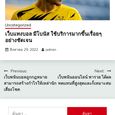
Uncategorized
เว็บแทงบอล มีโบนัส ใช้บริการมากขึ้นเรื่อยๆ
อย่างชัดเจน
สิงหาคม 29, 2022
admin
เมนู
Previous:
Next:
เว็บพนันบอลถูกกฎหมาย
เว็บพนันออนไลน์ พารวย ได้ผล
นำทาง
สามารถสร้างกำไรให้เหล่านัก
ทดแทนที่สูงสุดและก็เหมาะสม
เรื่อง
เสี่ยงโชค
ค้นหา