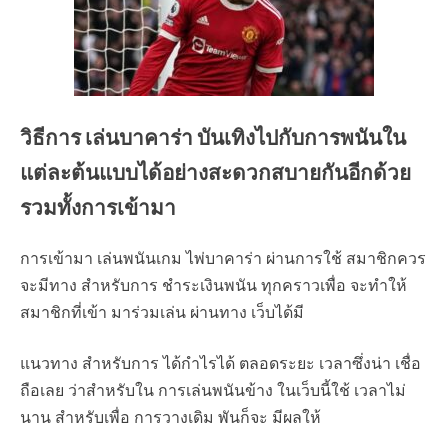
วิธีการ เล่นบาคาร่า บันเทิงไปกับการพนันใน
แต่ละต้นแบบได้อย่างสะดวกสบายกันอีกด้วย
รวมทั้งการเข้ามา
การเข้ามา เล่นพนันเกม ไพ่บาคาร่า ผ่านการใช้ สมาชิกควร
จะมีทาง สำหรับการ ชำระเงินพนัน ทุกคราวเพื่อ จะทำให้
สมาชิกที่เข้า มาร่วมเล่น ผ่านทาง เว็บได้มี
แนวทาง สำหรับการ ได้กำไรได้ ตลอดระยะ เวลาซึ่งน่า เชื่อ
ถือเลย ว่าสำหรับใน การเล่นพนันข้าง ในเว็บนี้ใช้ เวลาไม่
นาน สำหรับเพื่อ การวางเดิม พันก็จะ มีผลให้