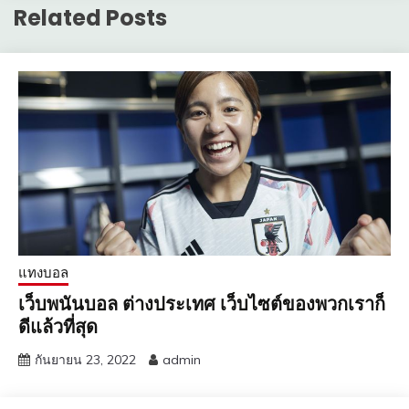
Related Posts
แทงบอล
เว็บพนันบอล ต่างประเทศ เว็บไซต์ของพวกเราก็
ดีแล้วที่สุด
กันยายน 23, 2022
admin