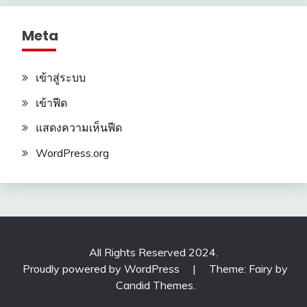
Meta
เข้าสู่ระบบ
เข้าฟีด
แสดงความเห็นฟีด
WordPress.org
All Rights Reserved 2024.
Proudly powered by WordPress
|
Theme: Fairy by
Candid Themes
.