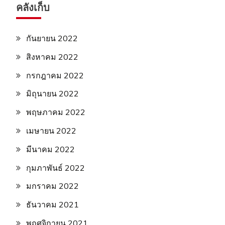
คลังเก็บ
กันยายน 2022
สิงหาคม 2022
กรกฎาคม 2022
มิถุนายน 2022
พฤษภาคม 2022
เมษายน 2022
มีนาคม 2022
กุมภาพันธ์ 2022
มกราคม 2022
ธันวาคม 2021
พฤศจิกายน 2021