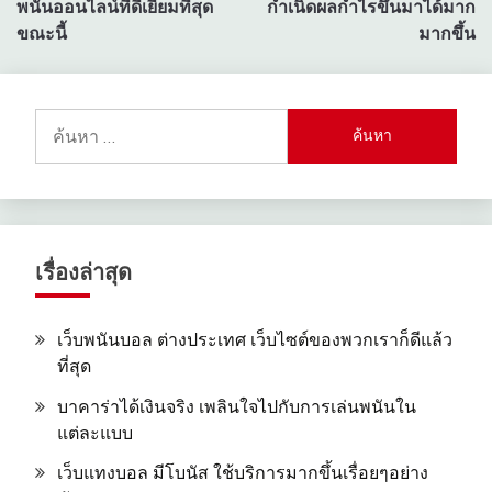
พนันออนไลน์ที่ดีเยี่ยมที่สุด
กำเนิดผลกำไรขึ้นมาได้มาก
เรื่อง
ขณะนี้
มากขึ้น
ค้นหา
สำหรับ:
เรื่องล่าสุด
เว็บพนันบอล ต่างประเทศ เว็บไซต์ของพวกเราก็ดีแล้ว
ที่สุด
บาคาร่าได้เงินจริง เพลินใจไปกับการเล่นพนันใน
แต่ละแบบ
เว็บแทงบอล มีโบนัส ใช้บริการมากขึ้นเรื่อยๆอย่าง