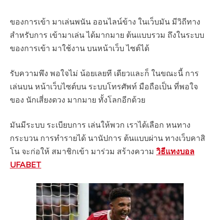
ของการเข้า มาเล่นพนัน ออนไลน์ข้าง ในเว็บมัน มีวิถีทาง
สำหรับการ เข้ามาเล่น ได้มากมาย ต้นแบบรวม ถึงในระบบ
ของการเข้า มาใช้งาน บนหน้าเว็บ ไซต์ได้
รับความพึง พอใจไม่ น้อยเลยที เดียวและก็ ในขณะนี้ การ
เล่นบน หน้าเว็บไซต์บน ระบบโทรศัพท์ มือถือเป็น ที่พอใจ
ของ นักเสี่ยงดวง มากมาย ทั้งโลกอีกด้วย
มันมีระบบ ระเบียบการ เล่นให้พวก เราได้เลือก หนทาง
กระบวน การทำรายได้ นานัปการ ต้นแบบผ่าน ทางเว็บคาสิ
โน จะก่อให้ สมาชิกเข้า มาร่วม สร้างความ
วิธีแทงบอล
UFABET