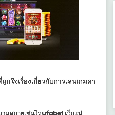
ถูกใจเรื่องเกี่ยวกับการเล่นเกมคา
วามสบายเช่นไร ufabet เว็บแม่