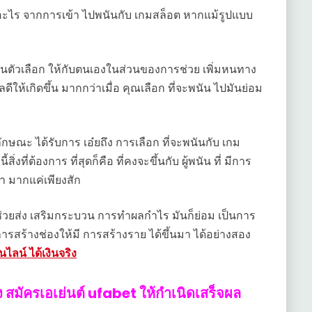
ั่นผลอะไร จากการเข้า ไปพนันกับ เกมสล็อต หากแม้รูปแบบ
เป็นตัวเลือก ให้กับตนเองในส่วนของการช่วย เพิ่มหนทาง
ดีให้เกิดขึ้น มากกว่าเมื่อ คุณเลือก ที่จะพนัน ไปมันย่อม
กษณะ ได้รับการ เอ๋ยถึง การเลือก ที่จะพนันกับ เกม
งที่ต้องการ ที่สุดก็คือ ที่คงจะขึ้นกับ ผู้พนัน ที่ มีการ
มา มากแค่เพียงสัก
ช่วยส่ง เสริมกระบวน การทำผลกำไร มันก็ย่อม เป็นการ
การสร้างช่องให้มี การสร้างราย ได้ขึ้นมา ได้อย่างสอง
ไลน์ ได้เงินจริง
มัครเอเย่นต์ ufabet ให้กำเนิดเสร็จผล