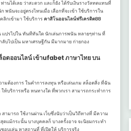
่านได้เลย ว่าสะดวก และก็ยัง ได้รับเงินรางวัลทดแทนที่
งนัก พนันจะอยู่ตรงไหนเมื่อ เลือกที่จะเข้า ใช้บริการใน
 คลิกเข้ามา ใช้บริการ
คาสิโนออนไลน์ฟรีเครดิต88
นัน แปรไปใน ทันทีทันใด นักเล่นการพนัน หลายๆท่าน ที่
กลับไปเป็น มหาเศรษฐีกัน มีมากมาย ก่ายกอง
ล็อตออนไลน์ เข้าufabet ภาษาไทย บน
ีความต้องการ ในคำการลงทุน หรือเล่นเกม สล็อตสิ่ง ที่ฉัน
ปิด ให้บริการหรือ หนทางใด ที่พวกเรา สามารถกระทำการ
 สามารถ ใช้งานผ่าน เว็บซึ่งนับว่าเป็นวิถีทางที่ มีความ
ที่สุดแม้กระนั้น บางบุคคลก็ บางครั้งอาจ จะนิยมกระทำ
ชอบเล่น หาสถานที่ ที่เปิดให้ บริการจริง