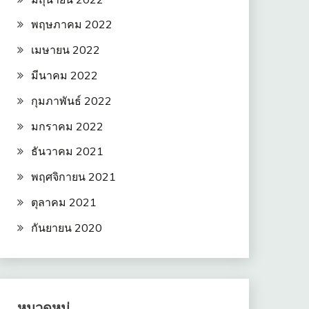
พฤษภาคม 2022
เมษายน 2022
มีนาคม 2022
กุมภาพันธ์ 2022
มกราคม 2022
ธันวาคม 2021
พฤศจิกายน 2021
ตุลาคม 2021
กันยายน 2020
หมวดหมู่