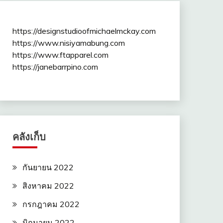
https://designstudioofmichaelmckay.com
https://www.nisiyamabung.com
https://www.ftapparel.com
https://janebarrpino.com
คลังเก็บ
กันยายน 2022
สิงหาคม 2022
กรกฎาคม 2022
มิถุนายน 2022