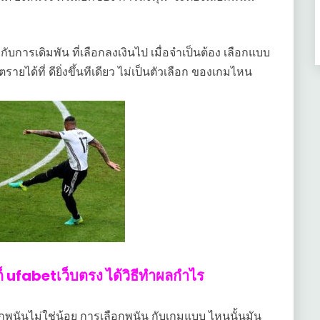
ับการเดิมพัน ที่เลือกลงเงินไป เมื่อจำเป็นต้อง เลือกแบบ
รายได้ที่ ดียิ่งขึ้นทีเดียว ไม่เป็นตัวเลือก ของเกมไหน
็ ufabetเว็บตรง ได้วิธีทำผลกำไร
อกพนันไม่ใช่น้อย การเลือกพนัน กับเกมแบบ ไหนนั้นมัน