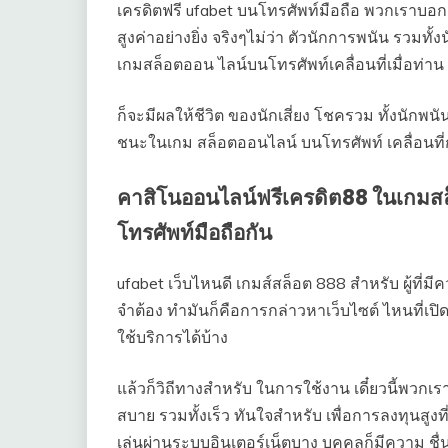
เครดิตฟรี ufabet บนโทรศัพท์มือถือ พวกเราบอก ท
สูงค่าอย่างยิ่ง จริงๆไม่ว่า ตัวนักการพนัน รวมทั้
เกมสล็อตออน ไลน์บนโทรศัพท์เคลื่อนที่เมื่อท่าน
ก็จะมีผลให้ชีวิต ของนักเสี่ยง โชครวม ทั้งนักพ
ชนะในเกม สล็อตออนไลน์ บนโทรศัพท์ เคลื่อนที่
คาสิโนออนไลน์ฟรีเครดิต88 ในเกมส
โทรศัพท์มือถือกัน
ufabet เว็บไหนดี เกมส์สล็อต 888 สำหรับ ผู้ที่ม
จำต้อง ทำมันก็คือการกล่าวหาเว็บไซต์ ไหนที่เ
ใช้บริการได้บ้าง
แล้วก็วิถีทางสำหรับ ในการใช้งาน เดี๋ยวนี้พวกเรา
สบาย รวมทั้งเร็ว ทันใจสำหรับ เพื่อการลงทุนสูง
เล่นผ่านระบบอินเตอร์เน็ตบาง บุคคลก็มีความ ชื่น